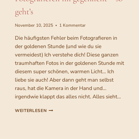
I
geht’s
N
E
R
November 10, 2025
1 Kommentar
K
A
Die häufigsten Fehler beim Fotografieren in
M
der goldenen Stunde (und wie du sie
E
vermeidest) Ich verstehe dich! Diese ganzen
R
traumhaften Fotos in der goldenen Stunde mit
A
R
diesem super schönen, warmen Licht… Ich
E
liebe sie auch! Aber dann geht man selbst
G
raus, hat die Kamera in der Hand und…
E
L
irgendwie klappt das alles nicht. Alles sieht…
M
Ä
F
WEITERLESEN
SS
O
I
T
G
O
U
G