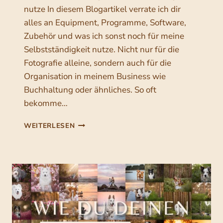
E
nutze In diesem Blogartikel verrate ich dir
R
alles an Equipment, Programme, Software,
E
N
Zubehör und was ich sonst noch für meine
–
Selbstständigkeit nutze. Nicht nur für die
M
Fotografie alleine, sondern auch für die
U
S
Organisation in meinem Business wie
S
Buchhaltung oder ähnliches. So oft
M
bekomme…
A
N
M
WEITERLESEN
D
E
A
I
S
N
M
E
A
Q
C
U
H
I
E
P
N
M
?