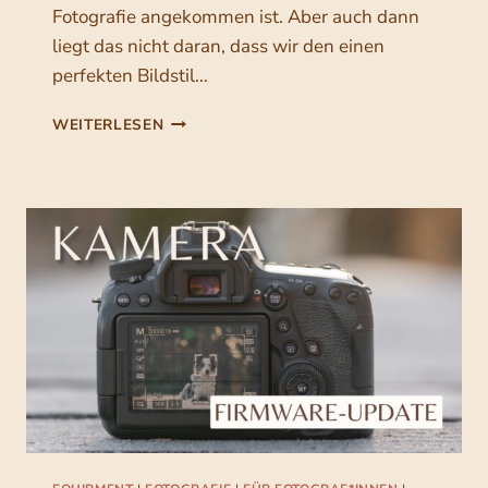
H
Fotografie angekommen ist. Aber auch dann
F
liegt das nicht daran, dass wir den einen
Ü
R
perfekten Bildstil…
M
E
W
WEITERLESEN
I
I
N
E
E
F
S
I
E
N
L
D
B
E
S
T
T
M
S
A
T
N
Ä
S
N
E
D
I
I
N
G
E