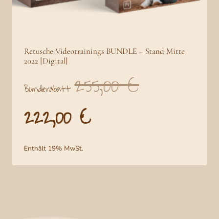
Retusche Videotrainings BUNDLE – Stand Mitte
2022 [Digital]
255,00
€
U
Bundlerabatt
r
222,00
€
s
A
p
k
r
t
Enthält 19% MwSt.
ü
u
n
e
g
l
l
l
i
e