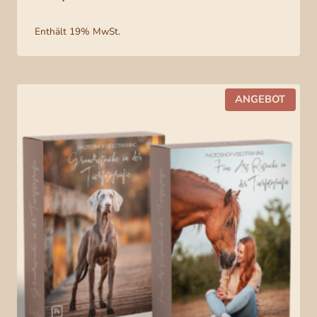
ertungen
Enthält 19% MwSt.
P
ANGEBOT
R
O
D
U
K
T
I
M
A
N
G
E
B
O
T