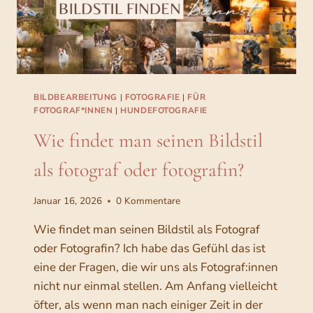
E
N
T
,
S
E
T
BILDBEARBEITUNG
|
FOTOGRAFIE
|
FÜR
U
FOTOGRAF*INNEN
|
HUNDEFOTOGRAFIE
P
Wie findet man seinen Bildstil
&
A
als fotograf oder fotografin?
L
L
E
Januar 16, 2026
0 Kommentare
S
,
Wie findet man seinen Bildstil als Fotograf
W
oder Fotografin? Ich habe das Gefühl das ist
A
eine der Fragen, die wir uns als Fotograf:innen
S
nicht nur einmal stellen. Am Anfang vielleicht
I
C
öfter, als wenn man nach einiger Zeit in der