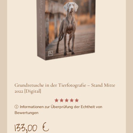
Grundretusche in der Tierfotografie – Stand Mitte
2022 [Digital]
ⓘ
Informationen zur Überprüfung der Echtheit von
Bewertet
3
Bewertungen
mit
5.00
von 5,
133,00
€
basierend
auf
Kundenbew