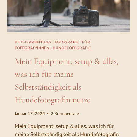
A
L
S
F
O
T
O
BILDBEARBEITUNG
|
FOTOGRAFIE
|
FÜR
G
FOTOGRAF*INNEN
|
HUNDEFOTOGRAFIE
R
Mein Equipment, setup & alles,
A
F
was ich für meine
:
I
Selbstständigkeit als
N
K
Hundefotografin nutze
A
L
I
Januar 17, 2026
2 Kommentare
B
R
Mein Equipment, setup & alles, was ich für
I
meine Selbstständigkeit als Hundefotografin