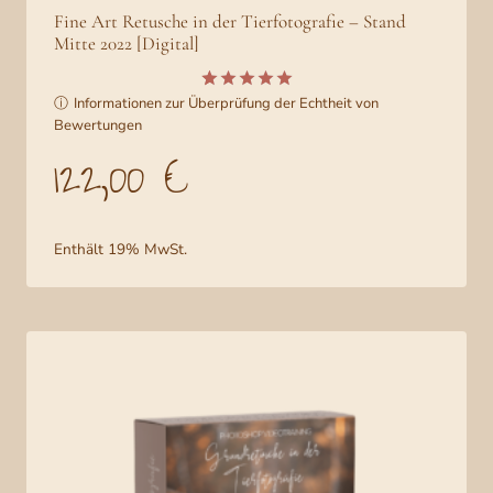
Fine Art Retusche in der Tierfotografie – Stand
Mitte 2022 [Digital]
ⓘ
Informationen zur Überprüfung der Echtheit von
Bewertet
5
Bewertungen
mit
5.00
von 5,
122,00
€
basierend
auf
Kundenbew
ertungen
Enthält 19% MwSt.