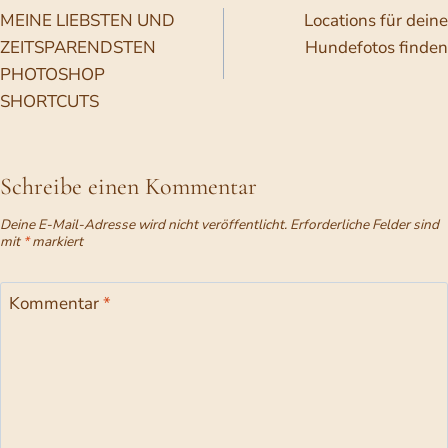
S
MEINE LIEBSTEN UND
Locations für deine
O
G
ZEITSPARENDSTEN
Hundefotos finden
E
PHOTOSHOP
H
SHORTCUTS
T
’
S
Schreibe einen Kommentar
Deine E-Mail-Adresse wird nicht veröffentlicht.
Erforderliche Felder sind
mit
*
markiert
Kommentar
*