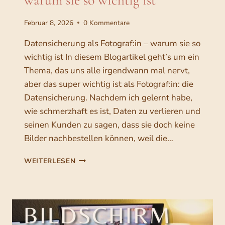
warum sie so wichtig ist
5
0
Februar 8, 2026
0 Kommentare
5
0
Datensicherung als Fotograf:in – warum sie so
,
wichtig ist In diesem Blogartikel geht’s um ein
0
€
Thema, das uns alle irgendwann mal nervt,
0
.
aber das super wichtig ist als Fotograf:in: die
Datensicherung. Nachdem ich gelernt habe,
€
wie schmerzhaft es ist, Daten zu verlieren und
seinen Kunden zu sagen, dass sie doch keine
Bilder nachbestellen können, weil die…
D
WEITERLESEN
A
T
E
N
S
I