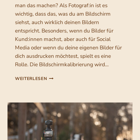
–
man das machen? Als Fotograf:in ist es
W
wichtig, dass das, was du am Bildschirm
A
siehst, auch wirklich deinen Bildern
R
U
entspricht. Besonders, wenn du Bilder für
M
Kund:innen machst, aber auch für Social
S
Media oder wenn du deine eigenen Bilder für
I
E
dich ausdrucken möchtest, spielt es eine
S
Rolle. Die Bildschirmkalibrierung wird…
O
W
B
WEITERLESEN
I
I
C
L
H
D
T
S
I
C
G
H
I
I
S
R
T
M