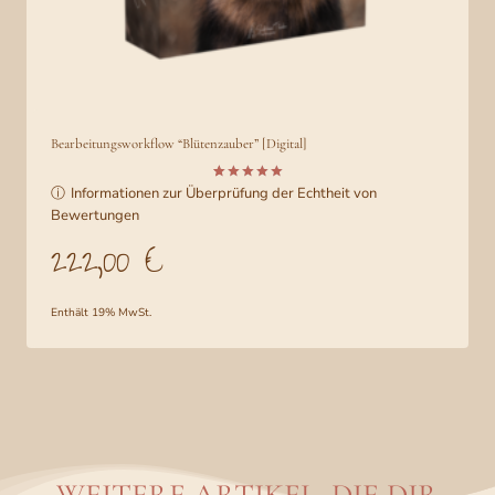
Bearbeitungsworkflow “Blütenzauber” [Digital]
ⓘ
Informationen zur Überprüfung der Echtheit von
Bewertet
7
mit
5.00
Bewertungen
von 5,
basierend
222,00
€
auf
Kundenbe
wertungen
Enthält 19% MwSt.
WEITERE ARTIKEL, DIE DIR