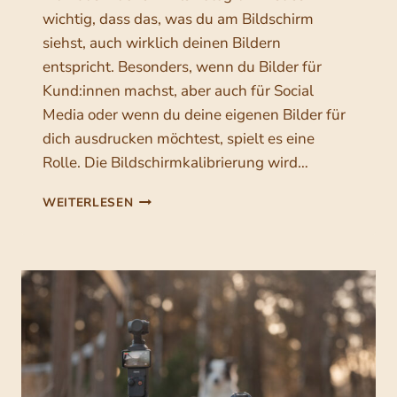
W
wichtig, dass das, was du am Bildschirm
A
siehst, auch wirklich deinen Bildern
R
U
entspricht. Besonders, wenn du Bilder für
M
Kund:innen machst, aber auch für Social
S
Media oder wenn du deine eigenen Bilder für
I
E
dich ausdrucken möchtest, spielt es eine
S
Rolle. Die Bildschirmkalibrierung wird…
O
W
B
WEITERLESEN
I
I
C
L
H
D
T
S
I
C
G
H
I
I
S
R
T
M
A