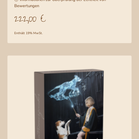
mit
5.00
Bewertungen
von 5,
basierend
222,00
€
auf
Kundenbe
wertung
Enthält 19% MwSt.