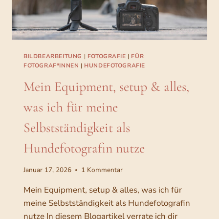
L
S
F
O
T
O
BILDBEARBEITUNG
|
FOTOGRAFIE
|
FÜR
G
FOTOGRAF*INNEN
|
HUNDEFOTOGRAFIE
R
Mein Equipment, setup & alles,
A
F
was ich für meine
:
I
Selbstständigkeit als
N
K
Hundefotografin nutze
A
L
I
Januar 17, 2026
1 Kommentar
B
R
Mein Equipment, setup & alles, was ich für
I
meine Selbstständigkeit als Hundefotografin
E
nutze In diesem Blogartikel verrate ich dir
R