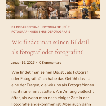
N
T
,
S
E
T
BILDBEARBEITUNG
|
FOTOGRAFIE
|
FÜR
U
FOTOGRAF*INNEN
|
HUNDEFOTOGRAFIE
P
Wie findet man seinen Bildstil
&
A
als fotograf oder fotografin?
L
L
E
Januar 16, 2026
0 Kommentare
S
,
Wie findet man seinen Bildstil als Fotograf
W
oder Fotografin? Ich habe das Gefühl das ist
A
eine der Fragen, die wir uns als Fotograf:innen
S
nicht nur einmal stellen. Am Anfang vielleicht
I
C
öfter, als wenn man nach einiger Zeit in der
H
Fotografie angekommen ist. Aber auch dann
F