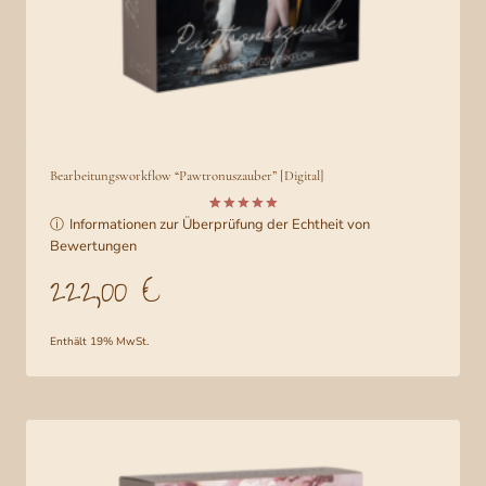
Bearbeitungsworkflow “Pawtronuszauber” [Digital]
ⓘ
Informationen zur Überprüfung der Echtheit von
Bewertet
2
mit
5.00
Bewertungen
von 5,
basierend
222,00
€
auf
Kundenbe
wertungen
Enthält 19% MwSt.