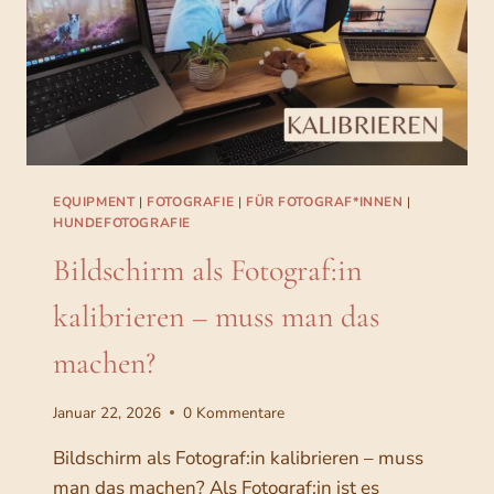
H
E
R
U
N
G
A
L
S
EQUIPMENT
|
FOTOGRAFIE
|
FÜR FOTOGRAF*INNEN
|
F
HUNDEFOTOGRAFIE
O
Bildschirm als Fotograf:in
T
O
kalibrieren – muss man das
G
R
machen?
A
F
:
Januar 22, 2026
0 Kommentare
I
N
Bildschirm als Fotograf:in kalibrieren – muss
–
man das machen? Als Fotograf:in ist es