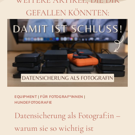
GEFALLEN KÖNNTEN:
EQUIPMENT
|
FÜR FOTOGRAF*INNEN
|
HUNDEFOTOGRAFIE
Datensicherung als Fotograf:in –
warum sie so wichtig ist