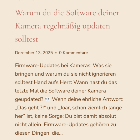
E
B
Warum du die Software deiner
I
I
T
L
Kamera regelmäßig updaten
A
D
L
S
solltest
S
T
H
I
U
L
Dezember 13, 2025
0 Kommentare
N
A
D
L
Firmware-Updates bei Kameras: Was sie
E
S
bringen und warum du sie nicht ignorieren
F
F
solltest Hand aufs Herz: Wann hast du das
O
O
T
letzte Mal die Software deiner Kamera
T
O
O
geupdated?
Wenn deine ehrliche Antwort:
G
G
„Das geht ?!“ und „Joar, schon ziemlich lange
R
R
her“ ist, keine Sorge: Du bist damit absolut
A
A
F
F
nicht allein. Firmware-Updates gehören zu
I
O
diesen Dingen, die…
N
D