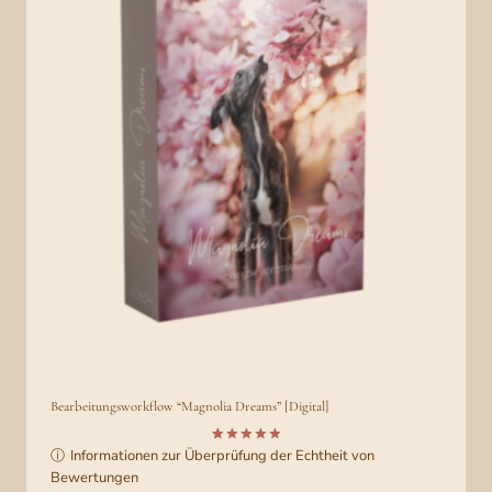
Bearbeitungsworkflow “Magnolia Dreams” [Digital]
ⓘ
Informationen zur Überprüfung der Echtheit von
Bewertet
4
mit
5.00
Bewertungen
von 5,