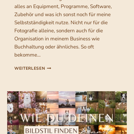
alles an Equipment, Programme, Software,
E
N
Zubehör und was ich sonst noch für meine
–
Selbstständigkeit nutze. Nicht nur für die
M
Fotografie alleine, sondern auch für die
U
S
Organisation in meinem Business wie
S
Buchhaltung oder ähnliches. So oft
M
bekomme…
A
N
M
WEITERLESEN
D
E
A
I
S
N
M
E
A
Q
C
U
H
I
E
P
N
M
?
E