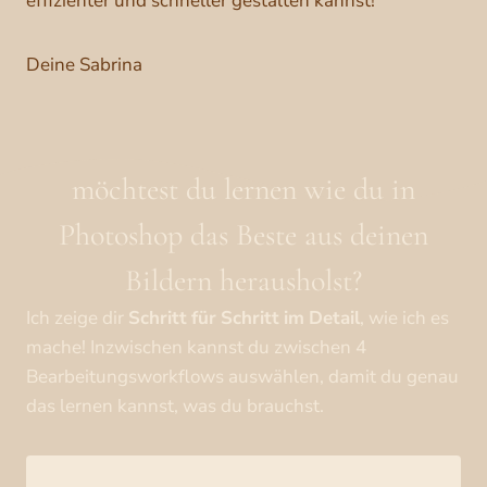
effizienter und schneller gestalten kannst!
Deine Sabrina
möchtest du lernen wie du in
Photoshop das Beste aus deinen
Bildern herausholst?
Ich zeige dir
Schritt
für
Schritt
im
Detail
, wie ich es
mache! Inzwischen kannst du zwischen 4
Bearbeitungsworkflows auswählen, damit du genau
das lernen kannst, was du brauchst.