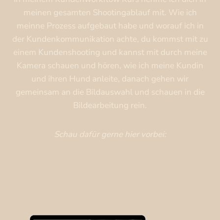
meinen gesamten Shootingablauf mit. Wie ich
meinne Prozess aufgebaut habe und worauf ich in
der Kundenkommunikation achte, du kommst mit zu
einem Kundenshooting und kannst mit durch meine
Kamera schauen und hören, wie ich meine Kundin
und ihren Hund anleite, danach gehen wir
gemeinsam an die Bildauswahl und schauen in die
Bildearbeitung rein.
Schau dafür gerne hier vorbei: