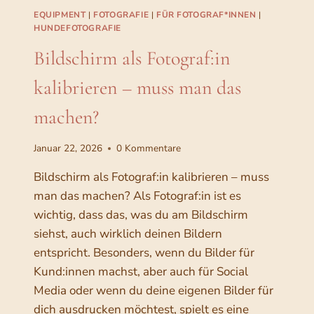
u
f
S
EQUIPMENT
|
FOTOGRAFIE
|
FÜR FOTOGRAF*INNEN
|
n
F
l
HUNDEFOTOGRAFIE
d
O
o
Bildschirm als Fotograf:in
e
T
w
O
n
kalibrieren – muss man das
&
G
k
R
s
machen?
o
A
c
F
m
h
:
Januar 22, 2026
0 Kommentare
m
I
a
u
N
Bildschirm als Fotograf:in kalibrieren – muss
u
n
–
man das machen? Als Fotograf:in ist es
m
W
i
wichtig, dass das, was du am Bildschirm
i
A
k
siehst, auch wirklich deinen Bildern
R
r
a
U
entspricht. Besonders, wenn du Bilder für
b
M
t
Kund:innen machst, aber auch für Social
e
S
i
Media oder wenn du deine eigenen Bilder für
I
i
o
E
dich ausdrucken möchtest, spielt es eine
e