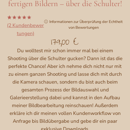
fertigen Bildern – über die Schulter!
ⓘ
Informationen zur Überprüfung der Echtheit
(2 Kundenbewer
Bewertet
2
von Bewertungen
mit
5.00
tungen)
von 5,
179,00
€
basierend
auf
Kundenbew
Du wolltest mir schon immer mal bei einem
ertungen
Shooting über die Schulter gucken? Dann ist das die
perfekte Chance! Aber ich nehme dich nicht nur mit
zu einem ganzen Shooting und lasse dich mit durch
die Kamera schauen, sondern du bist auch beim
gesamten Prozess der Bildauswahl und
Galerieerstellung dabei und kannst in den Aufbau
meiner Bildbearbeitung reinschauen! Außerdem
erkläre ich dir meinen vollen Kundenworkflow von
Anfrage bis Bildübergabe und gebe dir ein paar
exklusive Downloads.