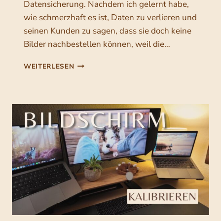
r
Datensicherung. Nachdem ich gelernt habe,
o
m
wie schmerzhaft es ist, Daten zu verlieren und
r
e
seinen Kunden zu sagen, dass sie doch keine
k
i
Bilder nachbestellen können, weil die…
f
n
l
D
WEITERLESEN
e
o
A
n
T
w
K
E
u
N
u
n
S
n
I
d
d
C
d
H
e
e
E
n
i
R
w
U
n
o
N
e
G
r
K
A
k
L