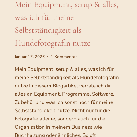
Mein Equipment, setup & alles,
t
A
F
i
was ich für meine
:
n
I
g
Selbstständigkeit als
N
K
–
Hundefotografin nutze
A
v
L
o
I
Januar 17, 2026
1 Kommentar
m
B
R
Mein Equipment, setup & alles, was ich für
S
I
meine Selbstständigkeit als Hundefotografin
h
E
nutze In diesem Blogartikel verrate ich dir
o
R
alles an Equipment, Programme, Software,
E
o
N
Zubehör und was ich sonst noch für meine
t
–
Selbstständigkeit nutze. Nicht nur für die
i
M
Fotografie alleine, sondern auch für die
n
U
S
Organisation in meinem Business wie
g
S
Buchhaltung oder ähnliches. So oft
b