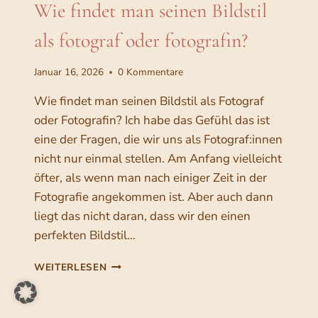
i
Wie findet man seinen Bildstil
&
l
A
als fotograf oder fotografin?
L
d
L
e
E
Januar 16, 2026
0 Kommentare
r
S
,
n
Wie findet man seinen Bildstil als Fotograf
W
–
oder Fotografin? Ich habe das Gefühl das ist
A
ü
eine der Fragen, die wir uns als Fotograf:innen
S
b
nicht nur einmal stellen. Am Anfang vielleicht
I
C
e
öfter, als wenn man nach einiger Zeit in der
H
r
Fotografie angekommen ist. Aber auch dann
F
d
liegt das nicht daran, dass wir den einen
Ü
R
i
perfekten Bildstil…
M
e
E
W
WEITERLESEN
S
I
I
c
N
E
E
F
h