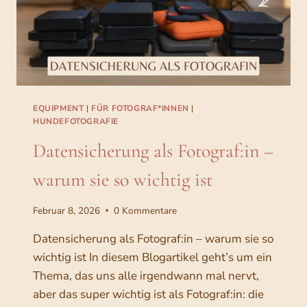
i
w
0
e
e
a
,
s
r
r
0
–
e
:
0
L
d
6
e
e
9
€
r
EQUIPMENT
|
FÜR FOTOGRAF*INNEN
|
i
,
.
HUNDEFOTOGRAFIE
n
n
0
e
Datensicherung als Fotograf:in –
e
0
a
n
warum sie so wichtig ist
l
K
€
l
u
Februar 8, 2026
0 Kommentare
e
n
s
Datensicherung als Fotograf:in – warum sie so
d
ü
wichtig ist In diesem Blogartikel geht’s um ein
e
b
Thema, das uns alle irgendwann mal nervt,
n
e
aber das super wichtig ist als Fotograf:in: die
w