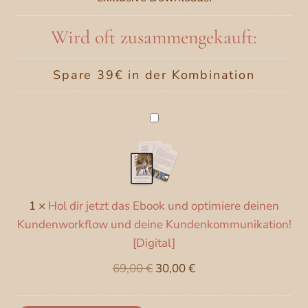
Wird oft zusammengekauft:
Spare 39€ in der Kombination
H
o
l
d
i
1
×
Hol dir jetzt das Ebook und optimiere deinen
r
Kundenworkflow und deine Kundenkommunikation!
j
[Digital]
e
t
U
A
69,00
€
30,00
€
z
r
k
t
s
t