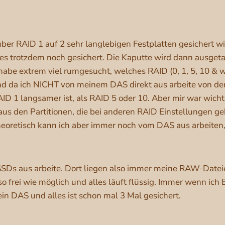
 über RAID 1 auf 2 sehr langlebigen Festplatten gesichert w
alles trotzdem noch gesichert. Die Kaputte wird dann ausget
 habe extrem viel rumgesucht, welches RAID (0, 1, 5, 10 & wa
d da ich NICHT von meinem DAS direkt aus arbeite von den
ID 1 langsamer ist, als RAID 5 oder 10. Aber mir war wicht
 aus den Partitionen, die bei anderen RAID Einstellungen g
oretisch kann ich aber immer noch vom DAS aus arbeiten, 
n SSDs aus arbeite. Dort liegen also immer meine RAW-Date
so frei wie möglich und alles läuft flüssig. Immer wenn ic
ein DAS und alles ist schon mal 3 Mal gesichert.