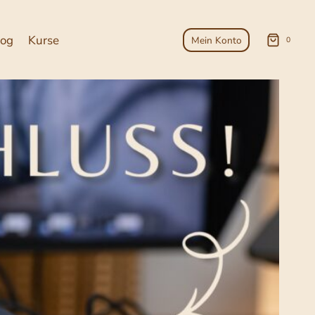
log
Kurse
Mein Konto
0