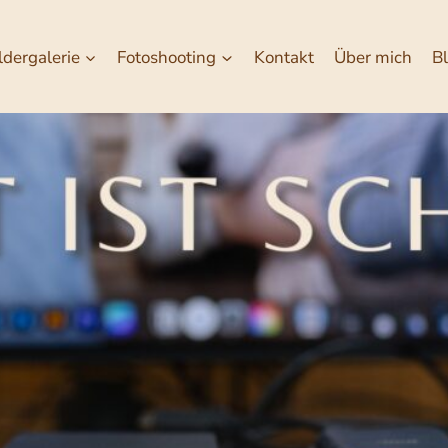
ldergalerie
Fotoshooting
Kontakt
Über mich
B