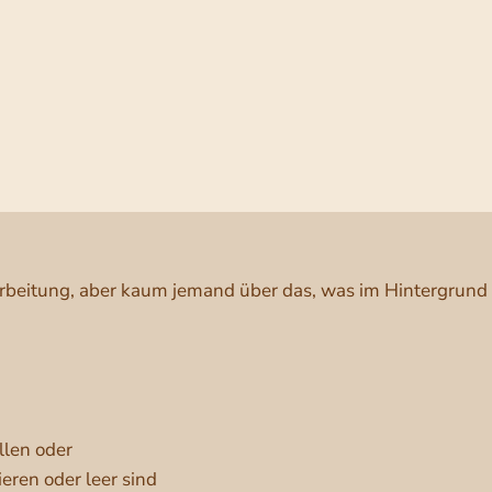
beitung, aber kaum jemand über das, was im Hintergrund wi
llen oder
eren oder leer sind