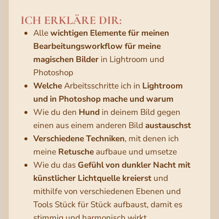
ICH ERKLÄRE DIR:
Alle
wichtigen
Elemente
für
meinen
Bearbeitungsworkflow
für
meine
magischen
Bilder
in Lightroom und
Photoshop
Welche
Arbeitsschritte ich in
Lightroom
und
in
Photoshop
mache
und
warum
Wie du den
Hund
in deinem Bild gegen
einen aus einem anderen Bild
austauschst
Verschiedene
Techniken
, mit denen ich
meine
Retusche
aufbaue und umsetze
Wie du das
Gefühl
von
dunkler
Nacht
mit
künstlicher
Lichtquelle
kreierst
und
mithilfe von verschiedenen Ebenen und
Tools Stück für Stück aufbaust, damit es
stimmig und harmonisch wirkt