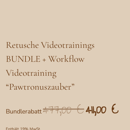
Retusche Videotrainings
BUNDLE + Workflow
Videotraining
“Pawtronuszauber”
477,00
€
411,00
€
Ursprünglicher
Aktu
Bundlerabatt
Preis
Prei
war:
ist:
Enthält 19% MwSt.