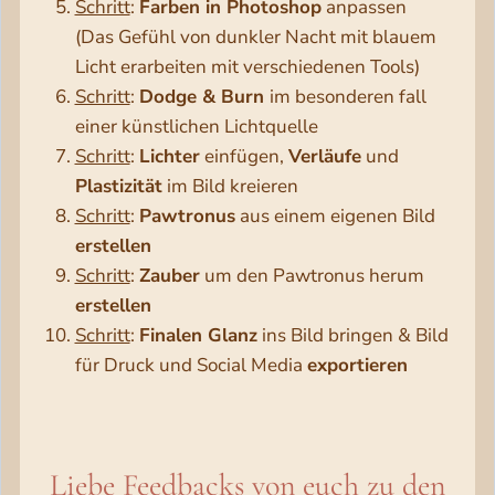
Schritt
:
Farben in Photoshop
anpassen
(Das Gefühl von dunkler Nacht mit blauem
Licht erarbeiten mit verschiedenen Tools)
Schritt
:
Dodge & Burn
im besonderen fall
einer künstlichen Lichtquelle
Schritt
:
Lichter
einfügen,
Verläufe
und
Plastizität
im Bild kreieren
Schritt
:
Pawtronus
aus einem eigenen Bild
erstellen
Schritt
:
Zauber
um den Pawtronus herum
erstellen
Schritt
:
Finalen Glanz
ins Bild bringen & Bild
für Druck und Social Media
exportieren
Liebe Feedbacks von euch zu den