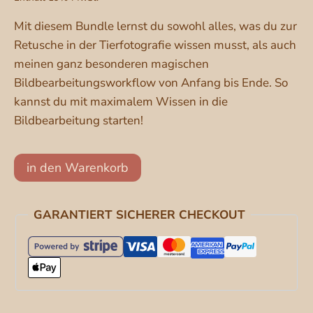
477,00 €
411
Mit diesem Bundle lernst du sowohl alles, was du zur
Retusche in der Tierfotografie wissen musst, als auch
meinen ganz besonderen magischen
Bildbearbeitungsworkflow von Anfang bis Ende. So
kannst du mit maximalem Wissen in die
Bildbearbeitung starten!
Retusche
in den Warenkorb
Videotrainings
BUNDLE
GARANTIERT SICHERER CHECKOUT
+
Workflow
Videotraining
"Pawtronuszauber"
[Digital]