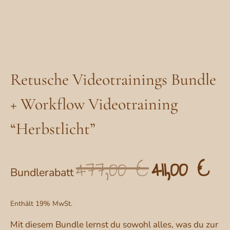
Retusche Videotrainings Bundle
+ Workflow Videotraining
“Herbstlicht”
477,00
€
411,00
€
Ursprünglicher
Aktu
Bundlerabatt
Preis
Prei
war:
ist:
Enthält 19% MwSt.
477,00 €
411
Mit diesem Bundle lernst du sowohl alles, was du zur