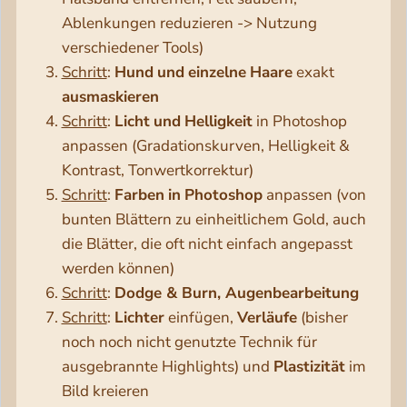
Ablenkungen reduzieren -> Nutzung
verschiedener Tools)
Schritt
:
Hund
und
einzelne
Haare
exakt
ausmaskieren
Schritt
:
Licht
und
Helligkeit
in Photoshop
anpassen (Gradationskurven, Helligkeit &
Kontrast, Tonwertkorrektur)
Schritt
:
Farben
in
Photoshop
anpassen (von
bunten Blättern zu einheitlichem Gold, auch
die Blätter, die oft nicht einfach angepasst
werden können)
Schritt
:
Dodge & Burn, Augenbearbeitung
Schritt
:
Lichter
einfügen,
Verläufe
(bisher
noch noch nicht genutzte Technik für
ausgebrannte Highlights) und
Plastizität
im
Bild kreieren