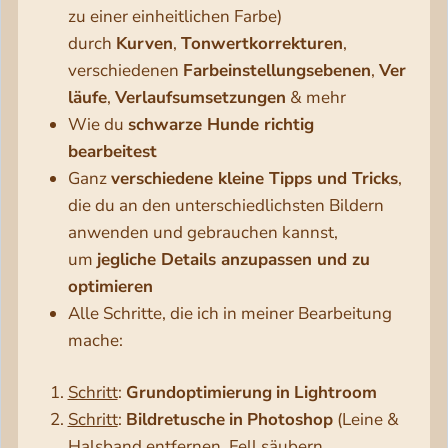
zu einer einheitlichen Farbe)
durch
Kurven
,
Tonwertkorrekturen
,
verschiedenen
Farbeinstellungsebenen
,
Ver
läufe
,
Verlaufsumsetzungen
& mehr
Wie du
schwarze Hunde richtig
bearbeitest
Ganz
verschiedene kleine Tipps und Tricks
,
die du an den unterschiedlichsten Bildern
anwenden und gebrauchen kannst,
um
jegliche Details anzupassen und zu
optimieren
Alle Schritte, die ich in meiner Bearbeitung
mache:
Schritt
:
Grundoptimierung
in
Lightroom
Schritt
:
Bildretusche
in
Photoshop
(Leine &
Halsband entfernen, Fell säubern,