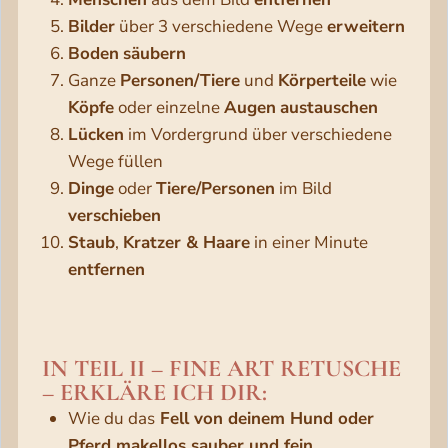
Bilder
über 3 verschiedene Wege
erweitern
Boden
säubern
Ganze
Personen/Tiere
und
Körperteile
wie
Köpfe
oder einzelne
Augen
austauschen
Lücken
im Vordergrund über verschiedene
Wege füllen
Dinge
oder
Tiere/Personen
im Bild
verschieben
Staub
,
Kratzer & Haare
in einer Minute
entfernen
IN TEIL II – FINE ART RETUSCHE
– ERKLÄRE ICH DIR:
Wie du das
Fell von deinem Hund oder
Pferd makellos sauber und fein