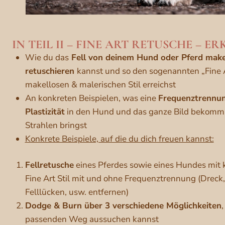
IN TEIL II – FINE ART RETUSCHE – ER
Wie du das
Fell von deinem Hund oder Pferd makel
retuschieren
kannst und so den sogenannten „Fine Ar
makellosen & malerischen Stil erreichst
An konkreten Beispielen, was eine
Frequenztrennu
Plastizität
in den Hund und das ganze Bild bekomm
Strahlen bringst
Konkrete Beispiele, auf die du dich freuen kannst:
Fellretusche
eines Pferdes sowie eines Hundes mit 
Fine Art Stil mit und ohne Frequenztrennung (Dreck
Felllücken, usw. entfernen)
Dodge & Burn über 3 verschiedene Möglichkeiten
,
passenden Weg aussuchen kannst