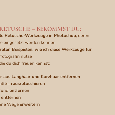
NDRETUSCHE – BEKOMMST DU:
lle Retusche-Werkzeuge in Photoshop
, deren
e eingesetzt werden können
reten Beispielen, wie ich diese Werkzeuge für
rfotografin nutze
die du dich freuen kannst:
er aus Langhaar und Kurzhaar entfernen
alfter
rausretuschieren
grund
entfernen
d
entfernen
dene Wege
erweitern