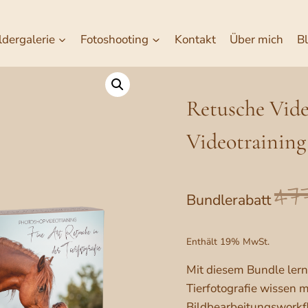
ldergalerie
Fotoshooting
Kontakt
Über mich
B
Retusche Vide
Videotraining
47
Bundlerabatt
Enthält 19% MwSt.
Mit diesem Bundle lern
Tierfotografie wissen 
Bildbearbeitungsworkfl