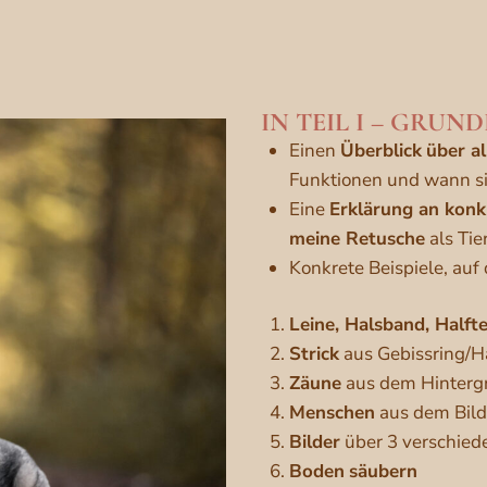
IN TEIL I – GRU
Einen
Überblick
über a
Funktionen und wann si
Eine
Erklärung an konk
meine Retusche
als Tie
Konkrete Beispiele, auf 
Leine, Halsband, Halft
Strick
aus Gebissring/H
Zäune
aus dem Hinter
Menschen
aus dem Bil
Bilder
über 3 verschie
Boden
säubern