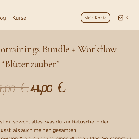
log
Kurse
Mein Konto
0
otrainings Bundle + Workflow
 “Blütenzauber”
7,00
€
411,00
€
Ursprünglicher
Aktueller
Preis
Preis
war:
ist:
477,00 €
411,00 €.
st du sowohl alles, was du zur Retusche in der
musst, als auch meinen gesamten
ow von A bis Z anhand eines Blütenbildes. So kannst du