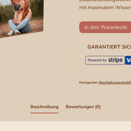
mit maximalem Wissen i
Retusche
in den Warenkorb
Videotrainings
Bundle
GARANTIERT SI
+
Workflow
Videotraining
"Blütenzauber"
[Digital]
Kategorien:
Bearbeitungsworkf
Menge
Beschreibung
Bewertungen (0)