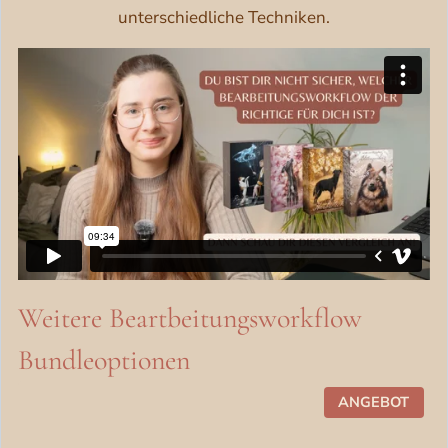
unterschiedliche Techniken.
Weitere Beartbeitungsworkflow
Bundleoptionen
P
ANGEBOT
R
O