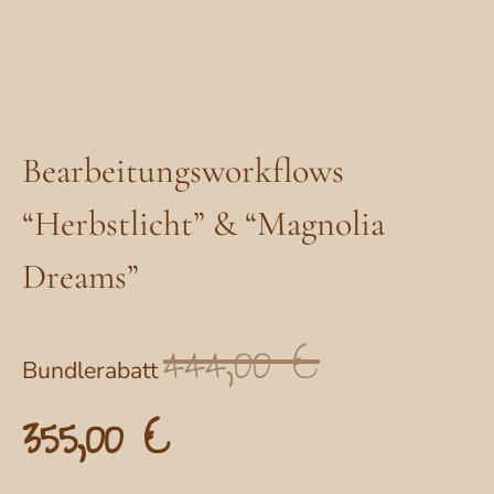
Bearbeitungsworkflows
“Herbstlicht” & “Magnolia
Dreams”
444,00
€
Ursprünglicher
Bundlerabatt
Preis
355,00
€
Aktueller
war:
Preis
444,00 €
ist: