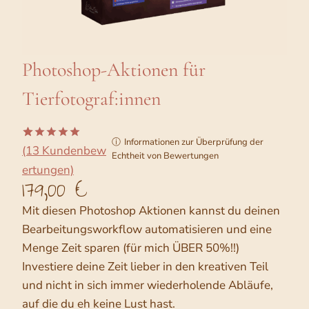
Photoshop-Aktionen für
Tierfotograf:innen
ⓘ
Informationen zur Überprüfung der
(13 Kundenbew
Bewertet
13
Echtheit von Bewertungen
mit
5.00
ertungen)
von 5,
179,00
€
basierend
auf
Kundenbew
Mit diesen Photoshop Aktionen kannst du deinen
ertungen
Bearbeitungsworkflow automatisieren und eine
Menge Zeit sparen (für mich ÜBER 50%!!)
Investiere deine Zeit lieber in den kreativen Teil
und nicht in sich immer wiederholende Abläufe,
auf die du eh keine Lust hast.