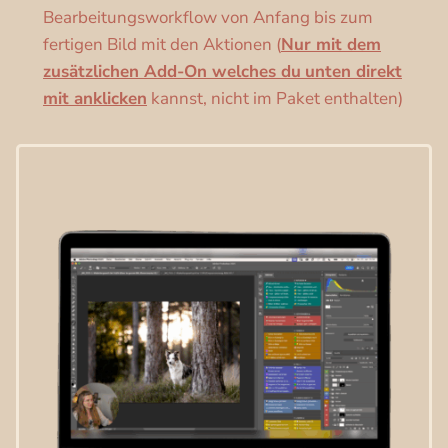
Bearbeitungsworkflow von Anfang bis zum
fertigen Bild mit den Aktionen (
Nur mit dem
zusätzlichen Add-On
welches du
unten
direkt
mit
anklicken
kannst, nicht im Paket enthalten)