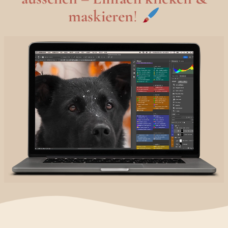
maskieren
!