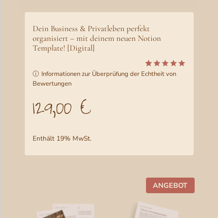
Dein Business & Privatleben perfekt
organisiert – mit deinem neuen Notion
Template! [Digital]
ⓘ
Informationen zur Überprüfung der Echtheit von
Bewertet
8
Bewertungen
mit
5.00
von 5,
129,00
€
basierend
auf
Kundenbewertungen
Enthält 19% MwSt.
P
ANGEBOT
R
O
D
U