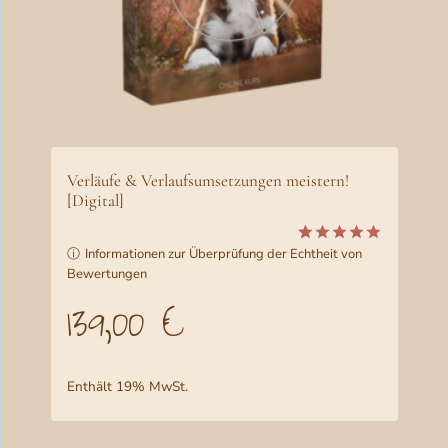
Verläufe & Verlaufsumsetzungen meistern!
[Digital]
ⓘ
Informationen zur Überprüfung der Echtheit von
Bewertet
6
Bewertungen
mit
5.00
von 5,
139,00
€
basierend
auf
Kundenbewertungen
Enthält 19% MwSt.