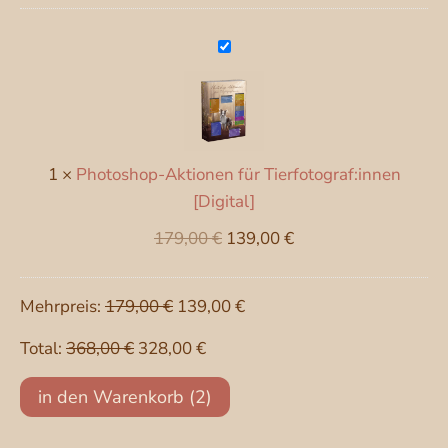
Photoshop-
Aktionen
für
Tierfotograf:innen
[Digital]
1
×
Photoshop-Aktionen für Tierfotograf:innen
[Digital]
Ursprünglicher
Aktueller
179,00
€
139,00
€
Preis
Preis
war:
ist:
Mehrpreis:
179,00
€
139,00
€
179,00 €
139,00 €.
Total:
368,00
€
328,00
€
Mein
in den Warenkorb
2
Bearbeitungsworkflow
mit