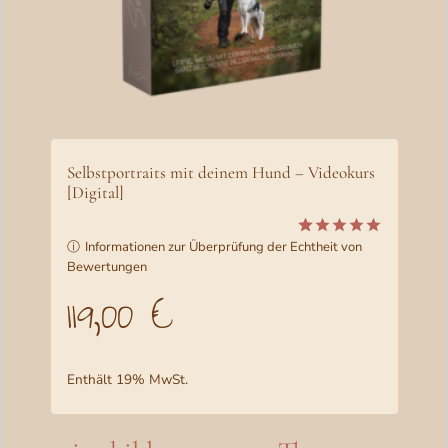
Selbstportraits mit deinem Hund – Videokurs
[Digital]
ⓘ
Informationen zur Überprüfung der Echtheit von
Bewertet
12
Bewertungen
mit
5.00
von 5,
119,00
€
basierend
auf
Kundenbewertungen
Enthält 19% MwSt.