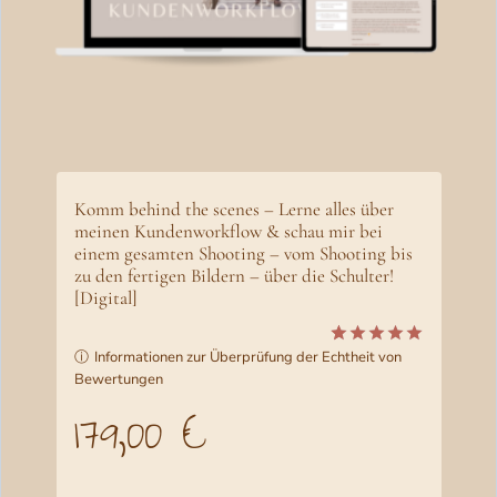
P
i
r
s
e
i
i
s
s
t
w
:
Komm behind the scenes – Lerne alles über
a
2
meinen Kundenworkflow & schau mir bei
einem gesamten Shooting – vom Shooting bis
r
0
zu den fertigen Bildern – über die Schulter!
:
[Digital]
9
2
,
ⓘ
Informationen zur Überprüfung der Echtheit von
Bewertet
2
4
0
Bewertungen
mit
5.00
von 5,
8
0
179,00
€
basierend
auf
,
Kundenbewertungen
0
€