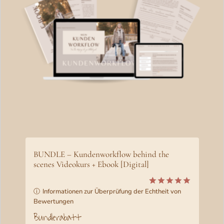
K
T
I
M
A
N
G
E
B
O
T
BUNDLE – Kundenworkflow behind the
scenes Videokurs + Ebook [Digital]
ⓘ
Informationen zur Überprüfung der Echtheit von
Bewertet
1
Bewertungen
mit
5.00
von 5,
Bundlerabatt
basierend