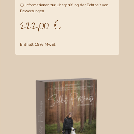
ⓘ
Informationen zur Überprüfung der Echtheit von
Bewertet
1
Bewertungen
mit
5.00
von 5,
222,00
€
basierend
auf
Kundenbewertung
Enthält 19% MwSt.