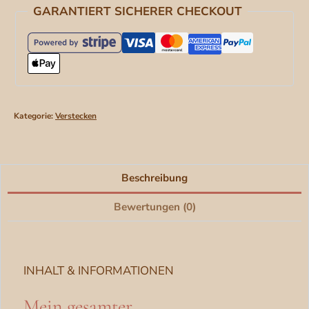
GARANTIERT SICHERER CHECKOUT
meinen
Photoshop
Aktionen
[Digital]
Menge
Kategorie:
Verstecken
Beschreibung
Bewertungen (0)
INHALT & INFORMATIONEN
Mein gesamter