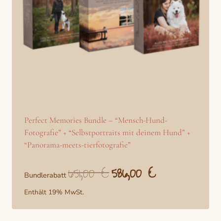
Perfect Memories Bundle – “Mensch-Hund-
Fotografie” + “Selbstportraits mit deinem Hund” +
“Panorama-meets-tierfotografie”
651,00
€
586,00
€
Ursprünglicher
Aktueller
Bundlerabatt
Preis
Preis
war:
ist:
Enthält 19% MwSt.
651,00 €
586,00 €.