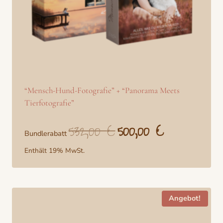
“Mensch-Hund-Fotografie” + “Panorama Meets
Tierfotografie”
532,00
€
500,00
€
Ursprünglicher
Aktueller
Bundlerabatt
Preis
Preis
war:
ist:
Enthält 19% MwSt.
532,00 €
500,00 €.
Angebot!