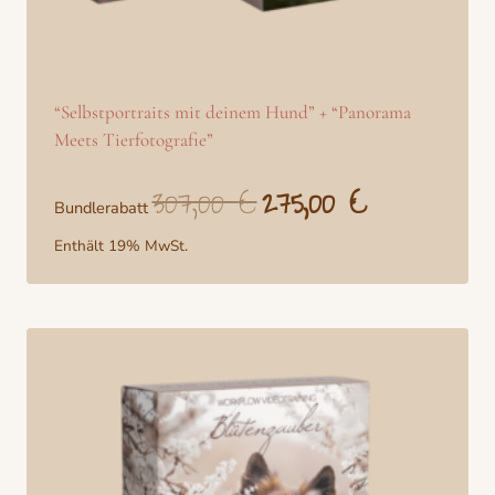
“Selbstportraits mit deinem Hund” + “Panorama
Meets Tierfotografie”
307,00
€
275,00
€
Ursprünglicher
Aktueller
Bundlerabatt
Preis
Preis
war:
ist:
Enthält 19% MwSt.
307,00 €
275,00 €.