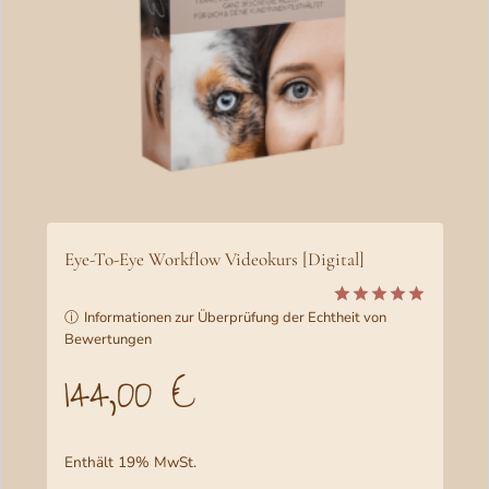
Eye-To-Eye Workflow Videokurs [Digital]
ⓘ
Informationen zur Überprüfung der Echtheit von
Bewertet
3
Bewertungen
mit
5.00
von 5,
144,00
€
basierend
auf
Kundenbewertunge
Enthält 19% MwSt.