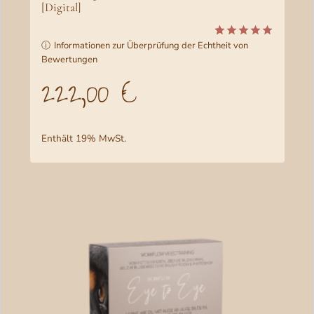
[Digital]
ⓘ
Informationen zur Überprüfung der Echtheit von
Bewertet
2
Bewertungen
mit
5.00
von 5,
222,00
€
basierend
auf
Kundenbewertunge
Enthält 19% MwSt.