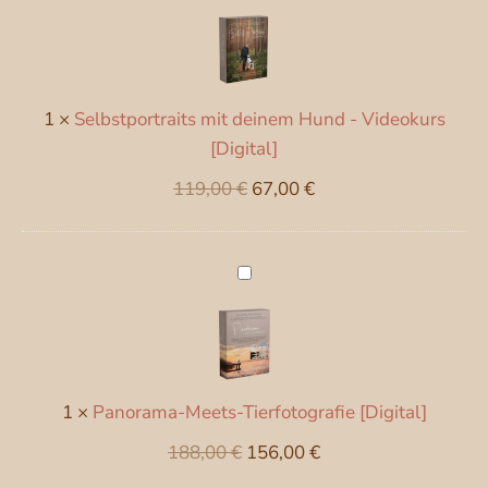
mit
deinem
Hund
-
1
×
Selbstportraits mit deinem Hund - Videokurs
Videokurs
[Digital]
[Digital]
Ursprünglicher
Aktueller
119,00
€
67,00
€
Preis
Preis
war:
ist:
Panorama-
119,00 €
67,00 €.
Meets-
Tierfotografie
[Digital]
1
×
Panorama-Meets-Tierfotografie [Digital]
Ursprünglicher
Aktueller
188,00
€
156,00
€
Preis
Preis