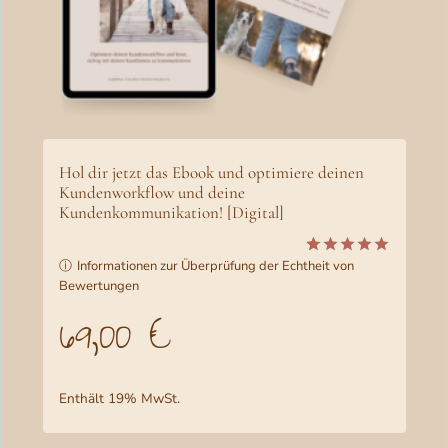
s
e
i
i
s
s
t
w
:
a
5
Hol dir jetzt das Ebook und optimiere deinen
r
8
Kundenworkflow und deine
Kundenkommunikation! [Digital]
:
6
6
,
ⓘ
Informationen zur Überprüfung der Echtheit von
Bewertet
2
5
0
Bewertungen
mit
5.00
von 5,
69,00
€
1
0
basierend
auf
,
Kundenbewertunge
0
€
Enthält 19% MwSt.
0
.