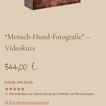
“Mensch-Hund-Fotografie” –
Videokurs
344,00
€
Enthält 19% MwSt.
ⓘ
Informationen zur Überprüfung der Echtheit von Bewertungen
Bewertet
4
mit
5.00
(
4
Kundenbewertungen)
von 5,