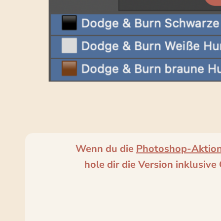
Wenn du die
Photoshop-Aktione
hole dir die Version inklusiv