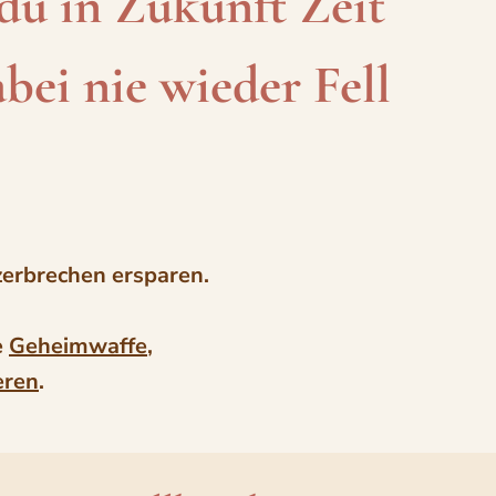
du in Zukunft Zeit
ei nie wieder Fell
zerbrechen ersparen.
e
Geheimwaffe
,
eren
.