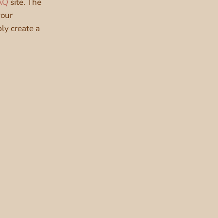
AQ
site. The
your
ply create a