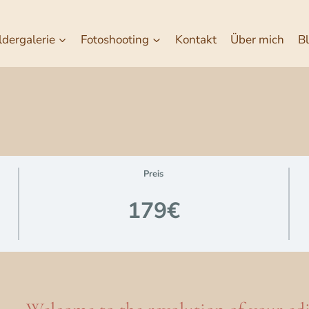
ldergalerie
Fotoshooting
Kontakt
Über mich
B
Preis
179€