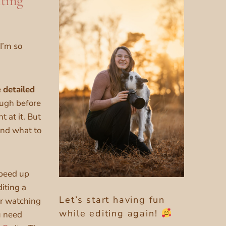
iting
I’m so
e
detailed
ough before
t at it. But
and what to
speed up
iting a
Let’s start having fun
ter watching
while editing again!
u need